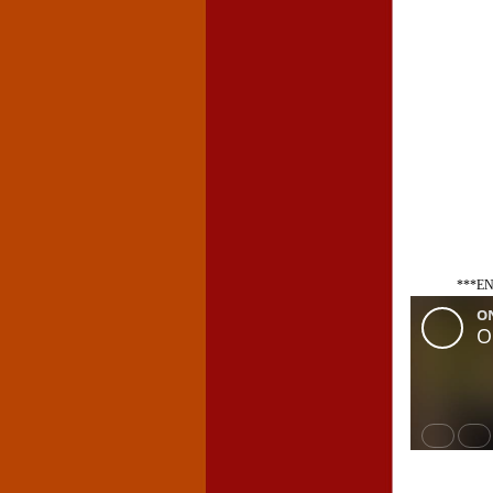
***EN