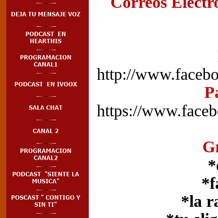
Correos Electr
ondaa
http://www.fa
P
https://www.f
G
*
*f
*la r