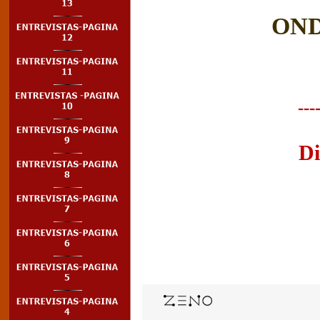
ON
-
-
-
Di