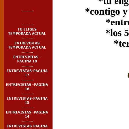
*tu eli
*contigo y
*entr
*los 
*te